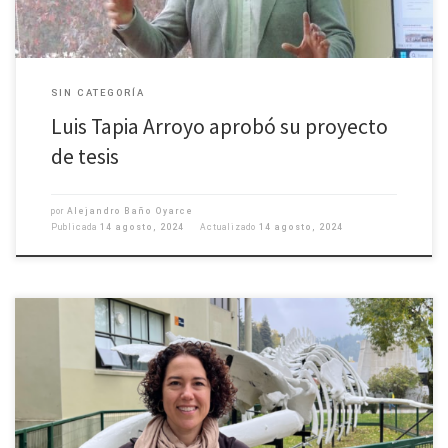
SIN CATEGORÍA
Luis Tapia Arroyo aprobó su proyecto
de tesis
por
Alejandro Baño Oyarce
Publicada
14 agosto, 2024
Actualizado
14 agosto, 2024
Se trata de la Dra. Catharina Alves-de-Souza, profesora asociada del
Departamento de Oceanografía, quien dictará este segundo semestre de
2024 el curso del magíster. Alves De Souza es doctora en Ciencias, Mención
Sistemática y Ecología (Universidad Austral de Chile – 2011), siendo sus