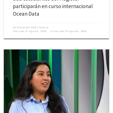
participarán en curso internacional
Ocean Data
por
Alejandro Baño Oyarce
Publicada
21 agosto, 2024
Actualizado
21 agosto, 2024
La tesista del magíster conversó acerca del Coloquio de Señales Geofísicas
de Terremotos y Volcanes, en el que participó activamente para su
realización. Información y videos de canal TVU de la Universidad de
Concepción:
https://www.tvu.cl/programas/multiversos/2024/08/14/realizan-nueva-
version-del-coloquio-sobre-senales-geofisicas-de-terremotos-y-volcanes-
en-la-udec.html