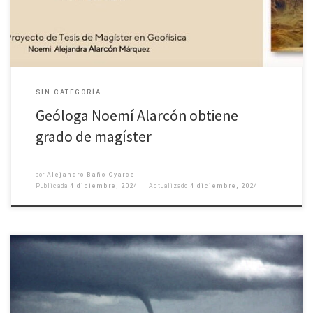
SIN CATEGORÍA
Geóloga Noemí Alarcón obtiene
grado de magíster
por
Alejandro Baño Oyarce
Publicada
4 diciembre, 2024
Actualizado
4 diciembre, 2024
Congreso de Oceanografía Física y Clima del Pacífico Sur. Iquique se
convirtió en noviembre en el epicentro de la investigación científica en el