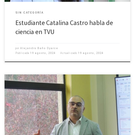
SIN CATEGORÍA
Estudiante Catalina Castro habla de
ciencia en TVU
por
Alejandro Baño Oyarce
Publicada
19 agosto, 2024
Actualizado
19 agosto, 2024
Trabajo que ya inició analiza alteraciones hidrotermales usando tres
métodos de investigación. El último día de julio de 2024, el estudiante del
magíster presentó su propuesta de trabajo denominada «Estudio e
integración de métodos de inteligencia artificial, mapeo espectral y
exploración geológica de alteraciones hidrotermales aplicado al norte de
Chile». […]