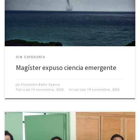
Congreso de Oceanografía Física, Meteorología y Clima del Pacífico Sur.
Entre los numerosos aportes presentados, destacó la participación de
estudiantes del Magíster o de la carrera de […]
SIN CATEGORÍA
Magíster expuso ciencia emergente
por
Alejandro Baño Oyarce
Publicada
19 noviembre, 2024
Actualizado
19 noviembre, 2024