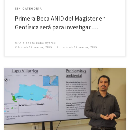
SIN CATEGORÍA
Primera Beca ANID del Magíster en
Geofísica será para investigar …
por
Alejandro Baño Oyarce
Publicada
19 marzo, 2025
Actualizado
19 marzo, 2025
Director del programa, Dr. Andrés Sepúlveda, pasó revista de las tesis para
obtener el grado de Magíster en Geofísica o del Magíster más la titulación
de la carrera, según el plan al que se acogieron las y los estudiantes. Se
conversó aspectos formales y administrativos, como también de contenido
de […]