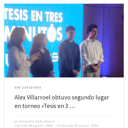
Estudiante del Magíster en Geofísica mantiene la tradición participativa
del posgrado de la UdeC.
SIN CATEGORÍA
Alex Villarroel obtuvo segundo lugar
en torneo «Tesis en 3 …
por
Alejandro Baño Oyarce
Publicada
29 agosto, 2024
Actualizado
29 agosto, 2024