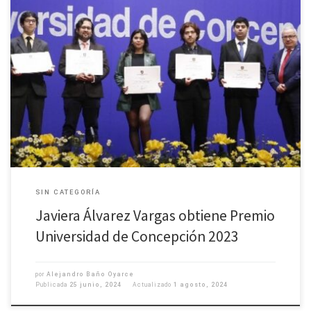
Actualmente cursa el magíster investigando futuro terremoto en la zona
centro norte de Chile y su relación con la Falla Marga Marga. (Texto general
del Premio UdeC, de la Dirección de Comunicaciones) Un total de 77
egresadas y egresados correspondientes a tres cohortes recibieron
el Premio Universidad de Concepción, galardón otorgado […]
SIN CATEGORÍA
Javiera Álvarez Vargas obtiene Premio
Universidad de Concepción 2023
por
Alejandro Baño Oyarce
Publicada
25 junio, 2024
Actualizado
1 agosto, 2024