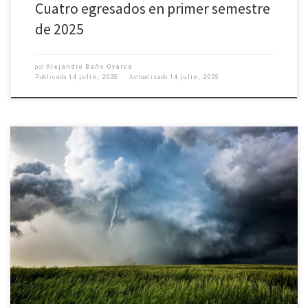
Cuatro egresados en primer semestre
de 2025
por
Alejandro Baño Oyarce
Publicada
14 julio, 2025
Actualizado
14 julio, 2025
Javier Campos Núñez, licenciado en Geofísica UdeC y cursando el
magíster en la misma disciplina, se convirtió en el primer estudiante de su
programa de posgrado de la Universidad de Concepción en obtener la
Beca ANID de Magíster Nacional. Este beneficio, otorgado por la Agencia
Nacional de Investigación y Desarrollo […]