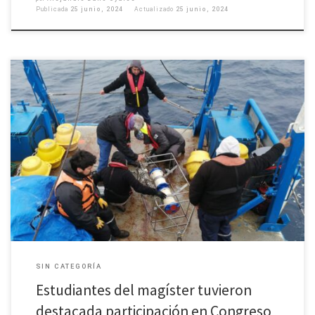
Publicada
25 junio, 2024
Actualizado
25 junio, 2024
Geofísico del postgrado Juan Rojas obtuvo el primer lugar en concurso de
posters. Diversos aportes al conocimiento científico realizaron estudiantes
de magíster, geofísicos y académicos del Departamento de Geofísica de la
Universidad de Concepción en el 43° Congreso de Ciencias del Mar,
realizado en Concepción la última semana de mayo. […]
SIN CATEGORÍA
Estudiantes del magíster tuvieron
destacada participación en Congreso