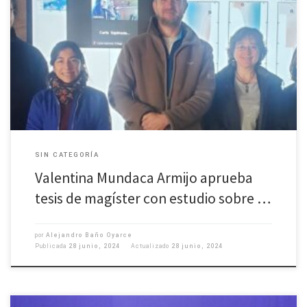
«Modulación del aporte de nutrientes al mar interior de Chiloé a través de
la Boca del Guafo» fue la investigación con la que la geofísica de la
Universidad de Concepción defendió su tesis de magíster en la misma
especialidad. El trabajo fue aprobado por la comisión evaluadora,
formada por su […]
SIN CATEGORÍA
Valentina Mundaca Armijo aprueba
tesis de magíster con estudio sobre …
por
Alejandro Baño Oyarce
Publicada
28 junio, 2024
Actualizado
28 junio, 2024