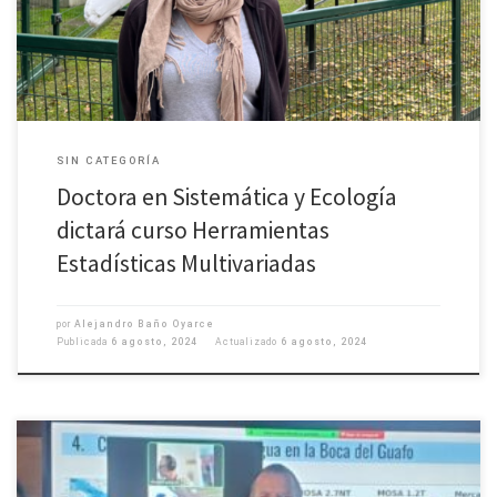
líneas de investigación la Ecología del Fitoplancton, Floraciones Algales
Nocivas […]
SIN CATEGORÍA
Doctora en Sistemática y Ecología
dictará curso Herramientas
Estadísticas Multivariadas
por
Alejandro Baño Oyarce
Publicada
6 agosto, 2024
Actualizado
6 agosto, 2024