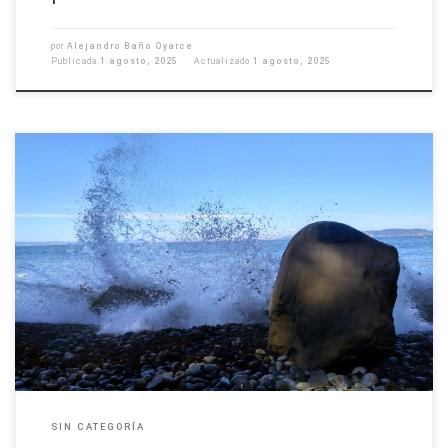
por
Alejandro Baño Oyarce
Publicada
1 agosto, 2025
Actualizado
1 agosto, 2025
Leonardo Yévenes Vega y Javiera Álvarez Vargas obtuvieron a fines de junio
de 2025 sus grados de magíster en Geofísica, de la Universidad de
Concepción, tras aprobar sus tesis respectivas en exámenes públicos
realizados en nuestro Departamento. En tanto, en enero de este mismo
año, lo alcanzaron también Valentina Inzunza […]
SIN CATEGORÍA