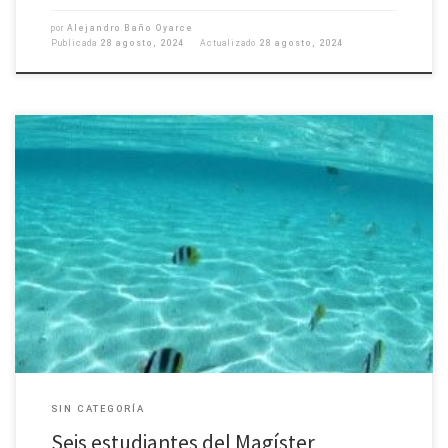
por
Alejandro Baño Oyarce
Publicada
28 agosto, 2024
Actualizado
28 agosto, 2024
Los alumnos y alumnas de la Universidad de Concepción han sido
seleccionados para participar en el curso virtual Ocean Data del Proyecto
PRODIGY (The Pacific Rim Ocean Data Mobilization and Technology), que
comenzará el 3 de septiembre a las 11:00 horas de Vancouver (14:00 horas
de Chile). Los estudiantes elegidos […]
SIN CATEGORÍA
Seis estudiantes del Magíster