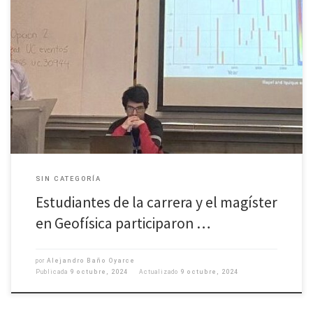
Expertos y expertas de diversas disciplinas que abordan avances más
recientes en el estudio de fenómenos sísmicos y su impacto en la sociedad,
se reunieron los días 3 y 4 de octubre en el Auditorio San Agustín de la
Universidad Católica en Santiago, para desarrollar el Tercer Congreso de
Amenaza […]
SIN CATEGORÍA
Estudiantes de la carrera y el magíster
en Geofísica participaron …
por
Alejandro Baño Oyarce
Publicada
9 octubre, 2024
Actualizado
9 octubre, 2024