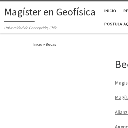
Magíster en Geofísica
INICIO
R
POSTULA A
Universidad de Concepción, Chile
Inicio
»
Becas
Be
Magis
Magíst
Alianz
Agenci